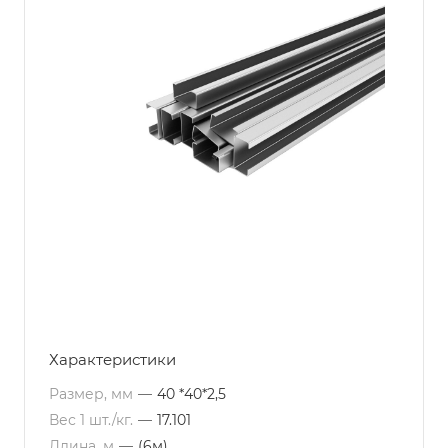
Характеристики
Размер, мм
—
40 *40*2,5
Вес 1 шт./кг.
—
17.101
Длина, м
—
(6м)