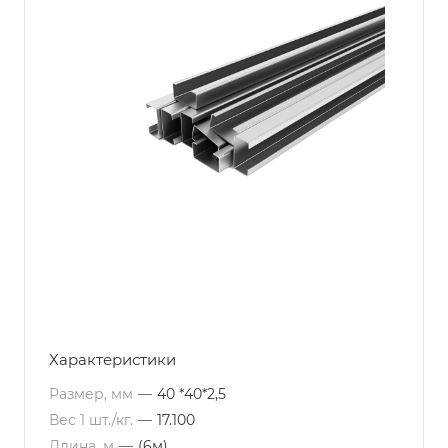
Характеристики
Размер, мм
—
40 *40*2,5
Вес 1 шт./кг.
—
17.100
Длина, м
—
(6м)