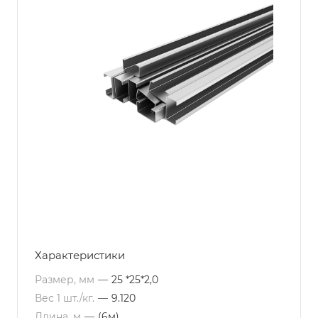
Характеристики
Размер, мм
—
25 *25*2,0
Вес 1 шт./кг.
—
9.120
Длина, м
—
(6м)