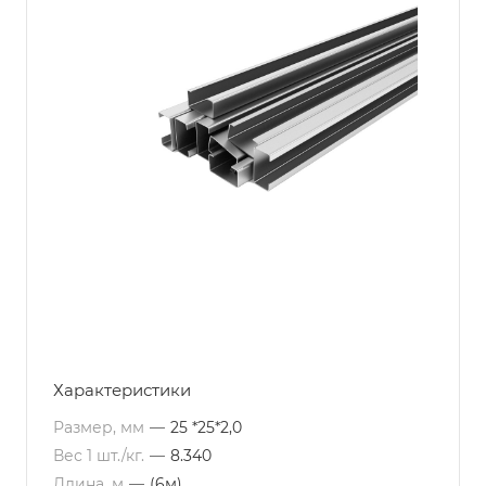
Характеристики
Размер, мм
—
25 *25*2,0
Вес 1 шт./кг.
—
8.340
Длина, м
—
(6м)