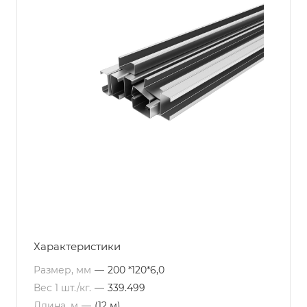
Характеристики
Размер, мм
—
200 *120*6,0
Вес 1 шт./кг.
—
339.499
Длина, м
—
(12 м)