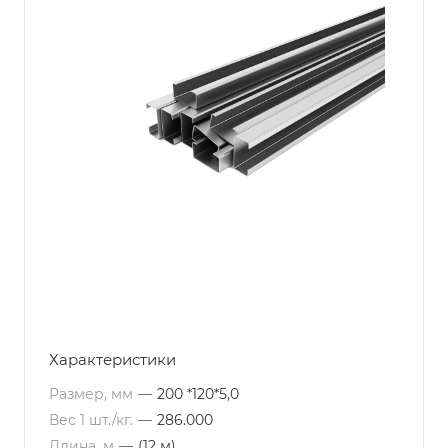
Характеристики
Размер, мм
—
200 *120*5,0
Вес 1 шт./кг.
—
286.000
Длина, м
—
(12 м)