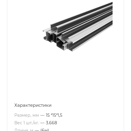
Характеристики
Размер, мм
—
15 *15*1,5
Вес 1 шт./кг.
—
3.668
Длина, м
—
(6м)