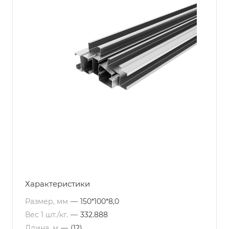
Характеристики
Размер, мм
—
150*100*8,0
Вес 1 шт./кг.
—
332.888
Длина, м
—
(12)