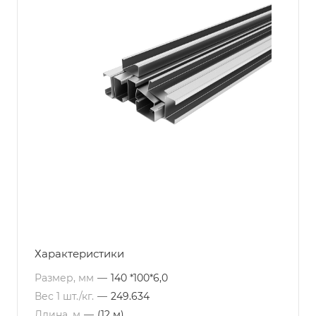
Характеристики
Размер, мм
—
140 *100*6,0
Вес 1 шт./кг.
—
249.634
Длина, м
—
(12 м)