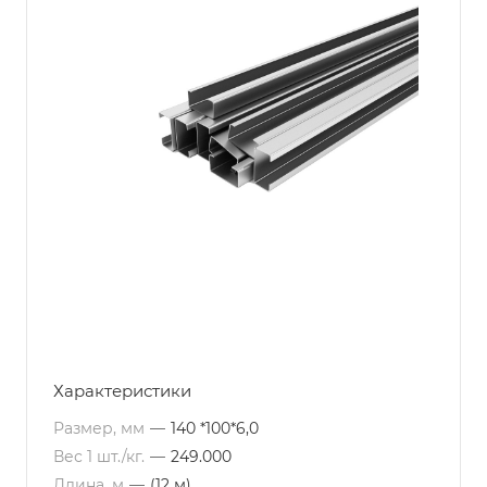
Характеристики
Размер, мм
—
140 *100*6,0
Вес 1 шт./кг.
—
249.000
Длина, м
—
(12 м)