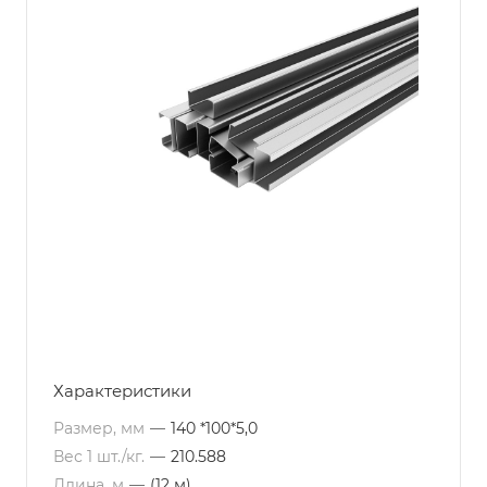
Характеристики
Размер, мм
—
140 *100*5,0
Вес 1 шт./кг.
—
210.588
Длина, м
—
(12 м)