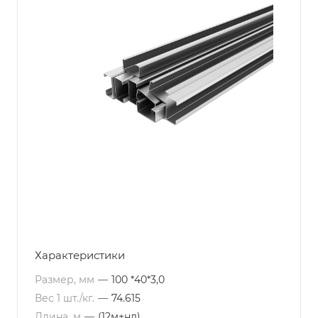
Характеристики
Размер, мм
—
100 *40*3,0
Вес 1 шт./кг.
—
74.615
Длина, м
—
(12м+нд)