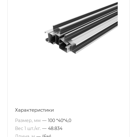
Характеристики
Размер, мм
—
100 *40*4,0
Вес 1 шт./кг.
—
48.834
Длина, м
—
(6м)