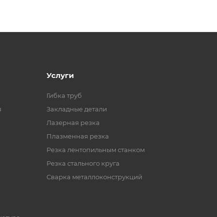
Услуги
Гибка труб
я
Закладные детали
Лазерная резка
Плазменная резка
Резка лентопильным станком
Резка стального круга
Сварка металлоконструкций