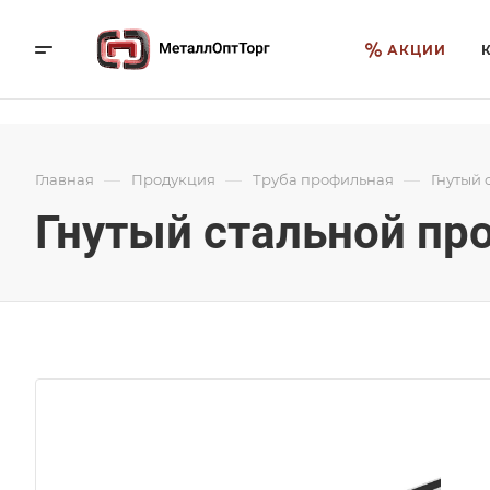
АКЦИИ
—
—
—
Главная
Продукция
Труба профильная
Гнутый 
Гнутый стальной про