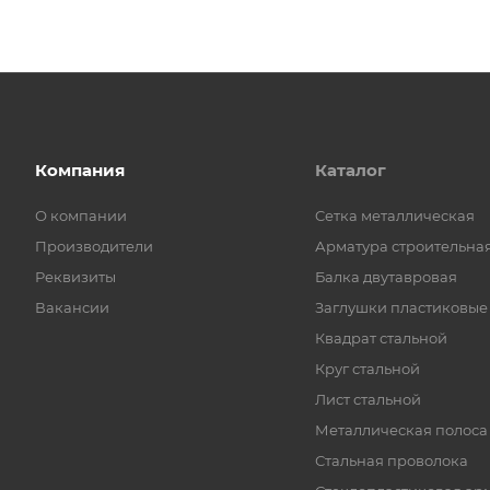
Компания
Каталог
О компании
Cетка металлическая
Производители
Арматура строительна
Реквизиты
Балка двутавровая
Вакансии
Заглушки пластиковые
Квадрат стальной
Круг стальной
Лист стальной
Металлическая полоса
Стальная проволока