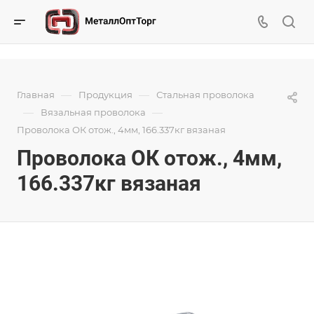
—
—
Главная
Продукция
Стальная проволока
—
—
Вязальная проволока
Проволока ОК отож., 4мм, 166.337кг вязаная
Проволока ОК отож., 4мм,
166.337кг вязаная