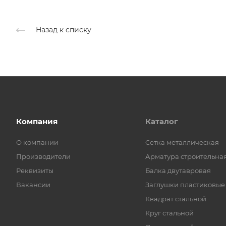
Назад к списку
Компания
Каталог
О компании
Cетка металлическая
Производители
Арматура строительна
Реквизиты
Балка двутавровая
Вакансии
Заглушки пластиковые
Квадрат стальной
Круг стальной