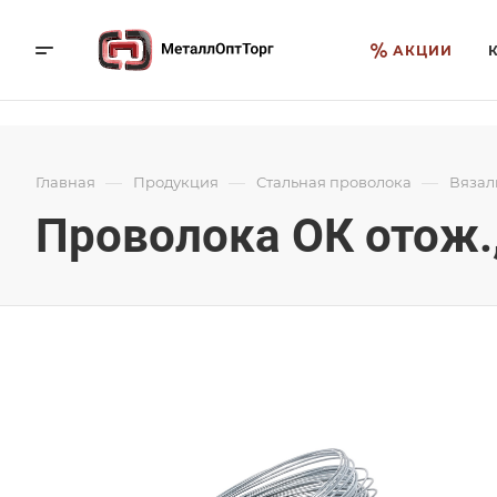
АКЦИИ
—
—
—
Главная
Продукция
Стальная проволока
Вязал
Проволока ОК отож.,