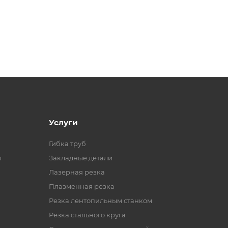
Услуги
Гибка труб
я
Закладные детали
Лазерная резка
Плазменная резка
Резка лентопильным станком
Резка стального круга