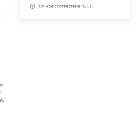
Точное соотвествие ГОСТ.
ой
я
о,