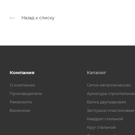
Назад к списку
Компания
Каталог
О компании
Cетка металлическая
Производители
Арматура строительна
Реквизиты
Балка двутавровая
Вакансии
Заглушки пластиковые
Квадрат стальной
Круг стальной