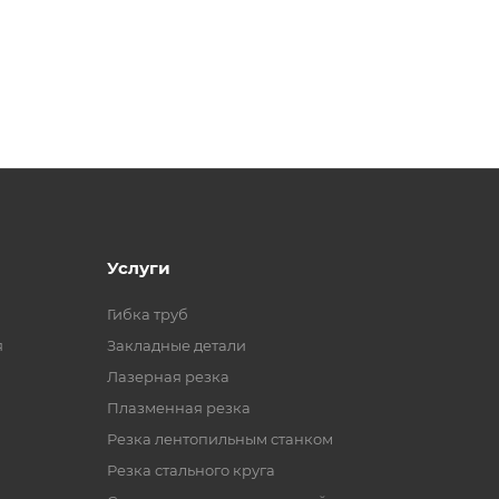
Услуги
Гибка труб
я
Закладные детали
Лазерная резка
Плазменная резка
Резка лентопильным станком
Резка стального круга