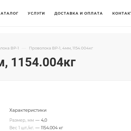
КАТАЛОГ
УСЛУГИ
ДОСТАВКА И ОПЛАТА
КОНТАК
—
лока ВР-1
Проволока ВР-1, 4мм, 1154.004кг
, 1154.004кг
Характеристики
Размер, мм
—
4,0
Вес 1 шт./кг.
—
1154.004 кг