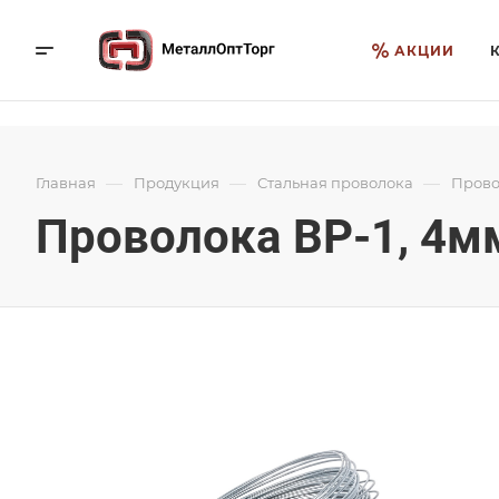
АКЦИИ
—
—
—
Главная
Продукция
Стальная проволока
Прово
Проволока ВР-1, 4мм