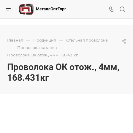
—
—
Главная
Продукция
Стальная проволока
—
—
Проволока катанка
Проволока ОК отож., 4мм, 168.431кг
Проволока ОК отож., 4мм,
168.431кг