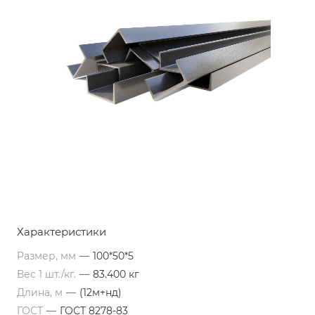
Характеристики
Размер, мм
—
100*50*5
Вес 1 шт./кг.
—
83.400 кг
Длина, м
—
(12м+нд)
ГОСТ
—
ГОСТ 8278-83