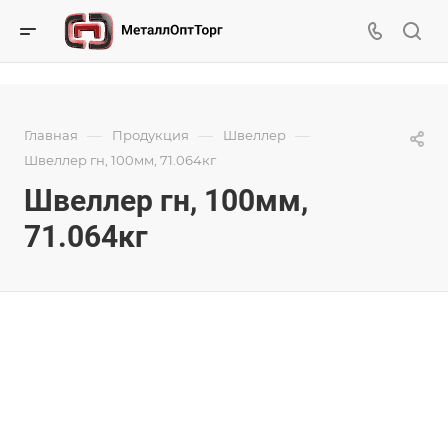
—
—
—
Главная
Продукция
Швеллер
Швеллер гн, 100мм, 71.064кг
Швеллер гн, 100мм,
71.064кг