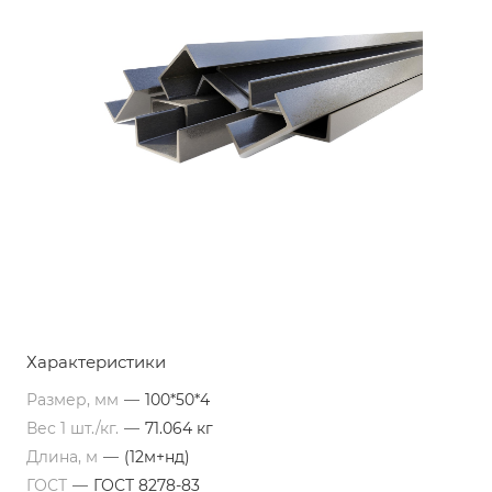
Характеристики
Размер, мм
—
100*50*4
Вес 1 шт./кг.
—
71.064 кг
Длина, м
—
(12м+нд)
ГОСТ
—
ГОСТ 8278-83