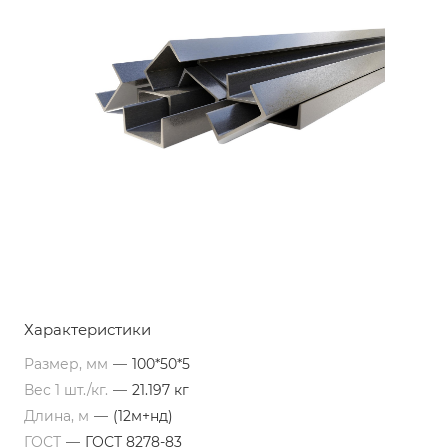
Характеристики
Размер, мм
—
100*50*5
Вес 1 шт./кг.
—
21.197 кг
Длина, м
—
(12м+нд)
ГОСТ
—
ГОСТ 8278-83