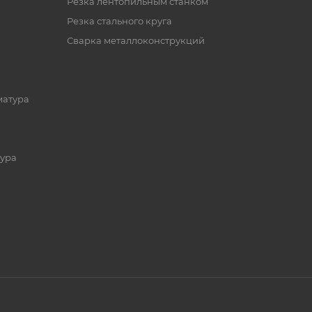
Резка лентопильным станком
Резка стального круга
Сварка металлоконструкций
матура
ура