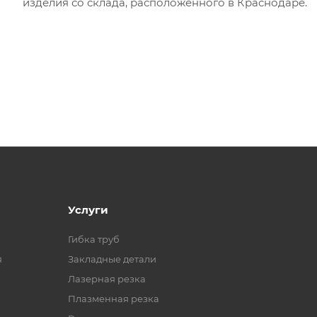
изделия со склада, расположенного в Краснодаре.
Услуги
Гибка труб
я
Закладные детали
Лазерная резка
Плазменная резка