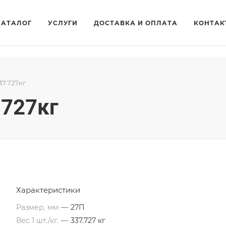
КАТАЛОГ
УСЛУГИ
ДОСТАВКА И ОПЛАТА
КОНТАК
37.727кг
.727кг
Характеристики
Размер, мм
—
27П
Вес 1 шт./кг.
—
337.727 кг