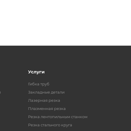
Услуги
Гибка труб
я
Закладные детали
Лазерная резка
Плазменная резка
Резка лентопильным станком
Резка стального круга