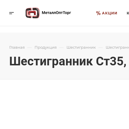
АКЦИИ
—
—
—
Главная
Продукция
Шестигранник
Шестигранни
Шестигранник Ст35,