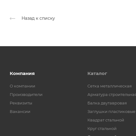
Назад к списку
Компания
Каталог
О компании
Cетка металлическая
Производители
Арматура строительна
Реквизиты
Балка двутавровая
Вакансии
Заглушки пластиковые
Квадрат стальной
Круг стальной