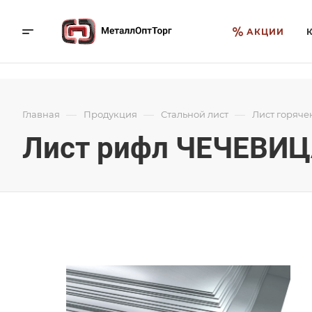
АКЦИИ
—
—
—
Главная
Продукция
Стальной лист
Лист горяче
Лист рифл ЧЕЧЕВИЦА