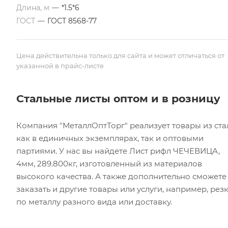
Длина, м
—
*1.5*6
ГОСТ
—
ГОСТ 8568-77
Цена действительна только для сайта и может отличаться от
указанной в прайс-листе
Стальные листы оптом и в розницу
Компания "МеталлОптТорг" реализует товары из ста
как в единичных экземплярах, так и оптовыми
партиями. У нас вы найдете Лист рифл ЧЕЧЕВИЦА,
4мм, 289.800кг, изготовленный из материалов
высокого качества. А также дополнительно сможете
заказать и другие товары или услуги, например, рез
по металлу разного вида или доставку.