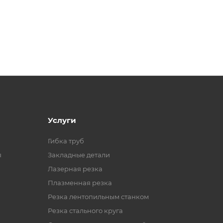
Услуги
Гибка труб
я
Закладные детали
Лазерная резка
Плазменная резка
Резка лентопильным станком
Резка стального круга