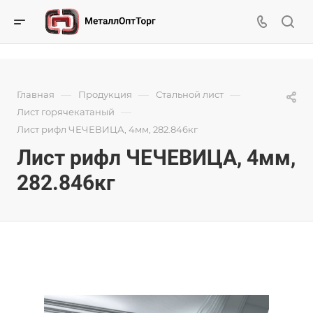
—
—
—
Главная
Продукция
Стальной лист
—
Лист горячекатаный
Лист рифл ЧЕЧЕВИЦА, 4мм, 282.846кг
Лист рифл ЧЕЧЕВИЦА, 4мм,
282.846кг