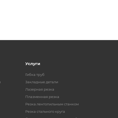
Услуги
Гибка труб
я
Закладные детали
Лазерная резка
Плазменная резка
Резка лентопильным станком
Резка стального круга