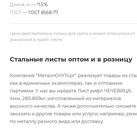
Длина, м
—
*1.5*6
ГОСТ
—
ГОСТ 8568-77
Цена действительна только для сайта и может отличаться от
указанной в прайс-листе
Стальные листы оптом и в розницу
Компания "МеталлОптТорг" реализует товары из ста
как в единичных экземплярах, так и оптовыми
партиями. У нас вы найдете Лист рифл ЧЕЧЕВИЦА,
4мм, 280.869кг, изготовленный из материалов
высокого качества. А также дополнительно сможете
заказать и другие товары или услуги, например, рез
по металлу разного вида или доставку.