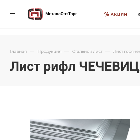
АКЦИИ
—
—
—
Главная
Продукция
Стальной лист
Лист горяче
Лист рифл ЧЕЧЕВИЦА