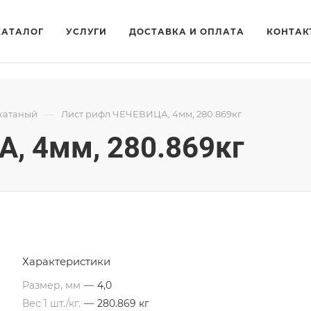
КАТАЛОГ
УСЛУГИ
ДОСТАВКА И ОПЛАТА
КОНТАК
—
катаный
Лист рифл ЧЕЧЕВИЦА, 4мм, 280.869кг
, 4мм, 280.869кг
Характеристики
Размер, мм
—
4,0
Вес 1 шт./кг.
—
280.869 кг