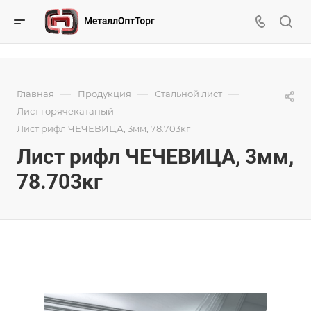
—
—
—
Главная
Продукция
Стальной лист
—
Лист горячекатаный
Лист рифл ЧЕЧЕВИЦА, 3мм, 78.703кг
Лист рифл ЧЕЧЕВИЦА, 3мм,
78.703кг