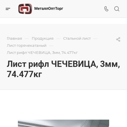
—
—
—
Главная
Продукция
Стальной лист
—
Лист горячекатаный
Лист рифл ЧЕЧЕВИЦА, 3мм, 74.477кг
Лист рифл ЧЕЧЕВИЦА, 3мм,
74.477кг