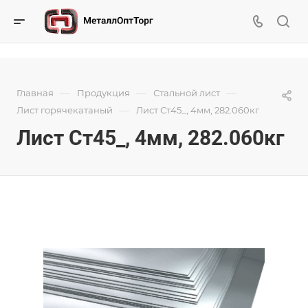
—
—
—
Главная
Продукция
Стальной лист
—
Лист горячекатаный
Лист Ст45_, 4мм, 282.060кг
Лист Ст45_, 4мм, 282.060кг