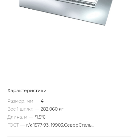
Характеристики
Размер, мм
—
4
Вес 1 шт./кг.
—
282.060 кг
Длина, м
—
*1.5*6
ГОСТ
—
г/к 1577-93, 19903,СеверСталь_