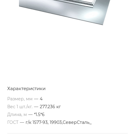
Характеристики
Размер, мм
—
4
Вес 1 шт./кг.
—
277.236 кг
Длина, м
—
*1.5*6
ГОСТ
—
г/к 1577-93, 19903,СеверСталь_