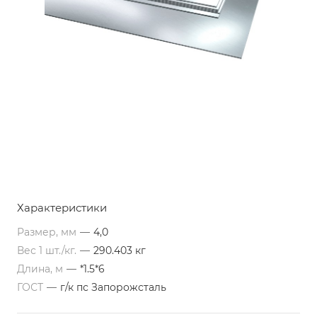
Характеристики
Размер, мм
—
4,0
Вес 1 шт./кг.
—
290.403 кг
Длина, м
—
*1.5*6
ГОСТ
—
г/к пс Запорожсталь