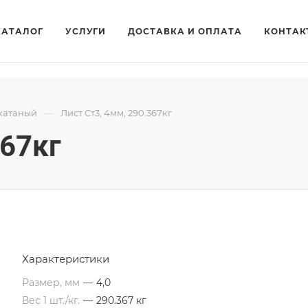
КАТАЛОГ
УСЛУГИ
ДОСТАВКА И ОПЛАТА
КОНТАК
—
катаный
Лист Ст3, 4мм, 290.367кг
367кг
Характеристики
Размер, мм
—
4,0
Вес 1 шт./кг.
—
290.367 кг