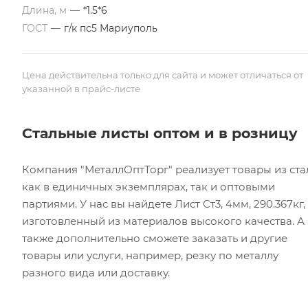
Длина, м
—
*1.5*6
ГОСТ
—
г/к пс5 Мариуполь
Цена действительна только для сайта и может отличаться от
указанной в прайс-листе
Стальные листы оптом и в розницу
Компания "МеталлОптТорг" реализует товары из ста
как в единичных экземплярах, так и оптовыми
партиями. У нас вы найдете Лист Ст3, 4мм, 290.367кг,
изготовленный из материалов высокого качества. А
также дополнительно сможете заказать и другие
товары или услуги, например, резку по металлу
разного вида или доставку.