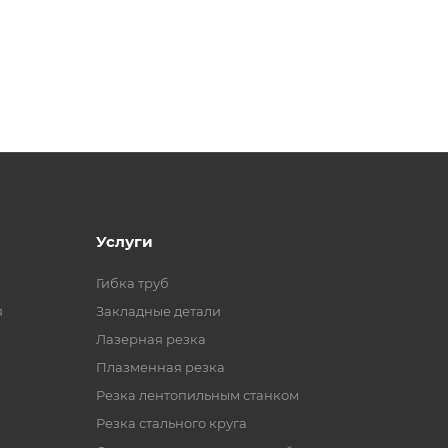
Услуги
Гибка труб
я
Закладные детали
Лазерная резка
Плазменная резка
Резка лентопильным станком
Резка стального круга