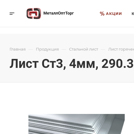
АКЦИИ
—
—
—
Главная
Продукция
Стальной лист
Лист горяче
Лист Ст3, 4мм, 290.