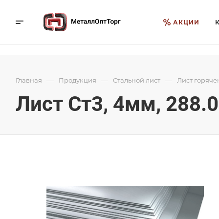
АКЦИИ
—
—
—
Главная
Продукция
Стальной лист
Лист горяче
Лист Ст3, 4мм, 288.