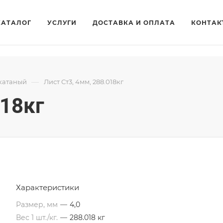
КАТАЛОГ
УСЛУГИ
ДОСТАВКА И ОПЛАТА
КОНТАК
—
катаный
Лист Ст3, 4мм, 288.018кг
018кг
Характеристики
Размер, мм
—
4,0
Вес 1 шт./кг.
—
288.018 кг