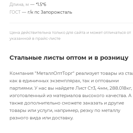
Длина, м
—
*1.5*6
ГОСТ
—
г/к пс Запорожсталь
Цена действительна только для сайта и может отличаться от
указанной в прайс-листе
Стальные листы оптом и в розницу
Компания "МеталлОптТорг" реализует товары из ста
как в единичных экземплярах, так и оптовыми
партиями. У нас вы найдете Лист Ст3, 4мм, 288.018кг,
изготовленный из материалов высокого качества. А
также дополнительно сможете заказать и другие
товары или услуги, например, резку по металлу
разного вида или доставку.