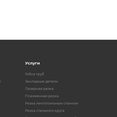
Услуги
Гибка труб
я
Закладные детали
Лазерная резка
Плазменная резка
Резка лентопильным станком
Резка стального круга