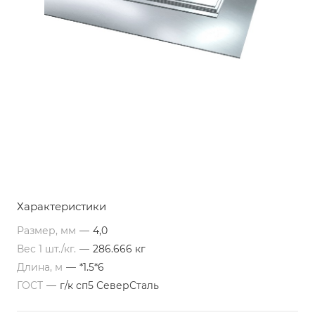
Характеристики
Размер, мм
—
4,0
Вес 1 шт./кг.
—
286.666 кг
Длина, м
—
*1.5*6
ГОСТ
—
г/к сп5 СеверСталь