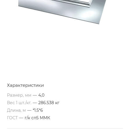
Характеристики
Размер, мм
—
4,0
Вес 1 шт./кг.
—
286.538 кг
Длина, м
—
*1.5*6
ГОСТ
—
г/к сп5 ММК