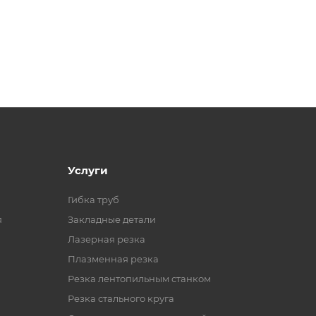
Услуги
Гибка труб
я
Закладные детали
Лазерная резка
Плазменная резка
Резка лентопильным станком
Резка стального круга