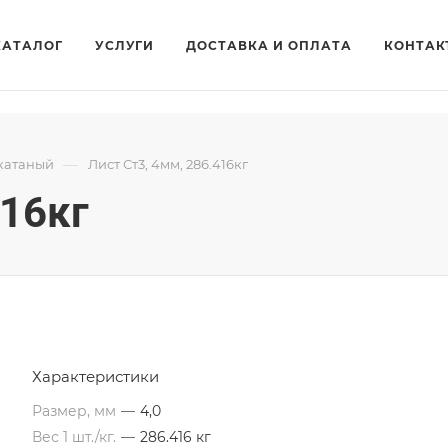
КАТАЛОГ
УСЛУГИ
ДОСТАВКА И ОПЛАТА
КОНТАК
—
катаный
Лист Ст3, 4мм, 286.416кг
416кг
Характеристики
Размер, мм
—
4,0
Вес 1 шт./кг.
—
286.416 кг