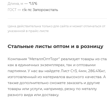
Длина, м
—
*1.5*6
ГОСТ
—
г/к пс Запорожсталь
Цена действительна только для сайта и может отличаться от
указанной в прайс-листе
Стальные листы оптом и в розницу
Компания "МеталлОптТорг" реализует товары из ста
как в единичных экземплярах, так и оптовыми
партиями. У нас вы найдете Лист Ст3, 4мм, 286.416кг,
изготовленный из материалов высокого качества. А
также дополнительно сможете заказать и другие
товары или услуги, например, резку по металлу
разного вида или доставку.