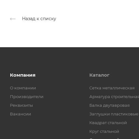
Назад к списку
Компания
Каталог
О компании
Cетка металлическая
Производители
Арматура строительна
Реквизиты
Балка двутавровая
Вакансии
Заглушки пластиковые
Квадрат стальной
Круг стальной