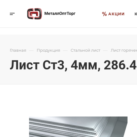
АКЦИИ
—
—
—
Главная
Продукция
Стальной лист
Лист горяче
Лист Ст3, 4мм, 286.