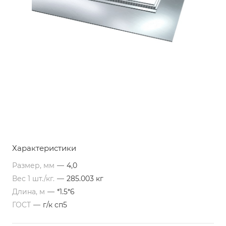
Характеристики
Размер, мм
—
4,0
Вес 1 шт./кг.
—
285.003 кг
Длина, м
—
*1.5*6
ГОСТ
—
г/к сп5