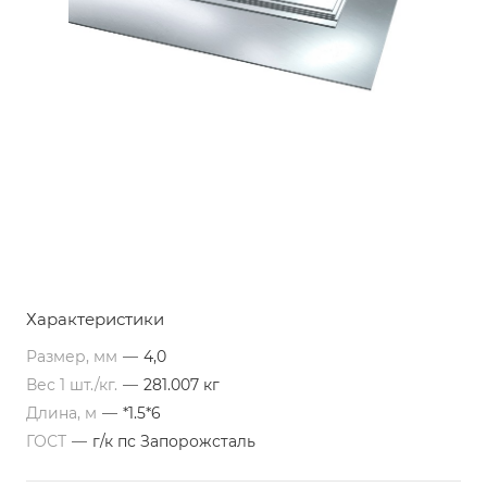
Характеристики
Размер, мм
—
4,0
Вес 1 шт./кг.
—
281.007 кг
Длина, м
—
*1.5*6
ГОСТ
—
г/к пс Запорожсталь