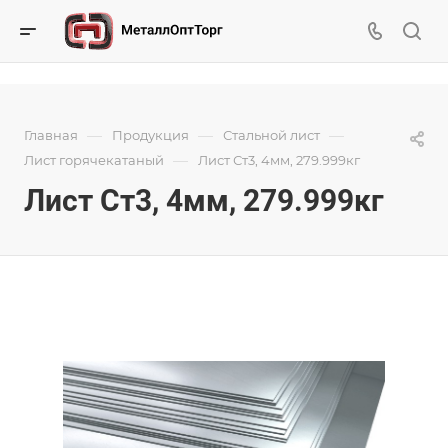
—
—
—
Главная
Продукция
Стальной лист
—
Лист горячекатаный
Лист Ст3, 4мм, 279.999кг
Лист Ст3, 4мм, 279.999кг