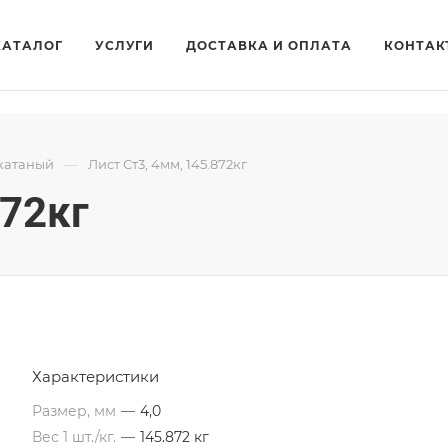
КАТАЛОГ
УСЛУГИ
ДОСТАВКА И ОПЛАТА
КОНТАК
—
катаный
Лист Ст3, 4мм, 145.872кг
872кг
Характеристики
Размер, мм
—
4,0
Вес 1 шт./кг.
—
145.872 кг