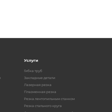
Услуги
Гибка труб
я
Закладные детали
Лазерная резка
Плазменная резка
Резка лентопильным станком
Резка стального круга