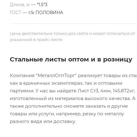
Длина, м
—
*1.5*3
ГОСТ
—
г/к ПОЛОВИНА
Цена действительна только для сайта и может отличаться от
указанной в прайс-листе
Стальные листы оптом и в розницу
Компания "МеталлОптТорг" реализует товары из ста
как в единичных экземплярах, так и оптовыми
партиями. У нас вы найдете Лист Ст3, 4мм, 145.872кг,
изготовленный из материалов высокого качества. А
также дополнительно сможете заказать и другие
товары или услуги, например, резку по металлу
разного вида или доставку.