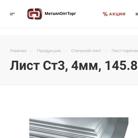
АКЦИИ
—
—
—
Главная
Продукция
Стальной лист
Лист горяче
Лист Ст3, 4мм, 145.