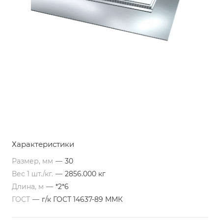
Характеристики
Размер, мм
—
30
Вес 1 шт./кг.
—
2856.000 кг
Длина, м
—
*2*6
ГОСТ
—
г/к ГОСТ 14637-89 ММК