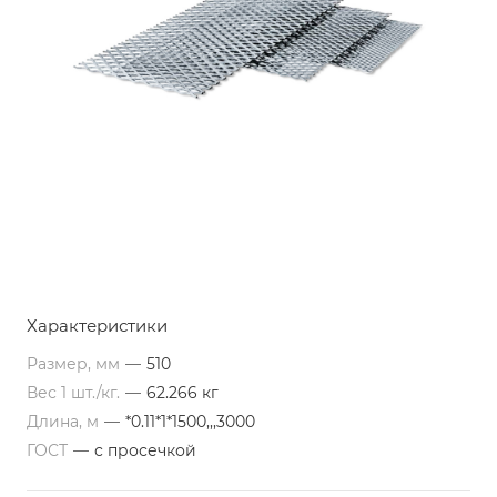
Характеристики
Размер, мм
—
510
Вес 1 шт./кг.
—
62.266 кг
Длина, м
—
*0.11*1*1500,,,3000
ГОСТ
—
с просечкой