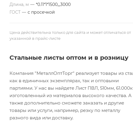
Длина, м
—
*0.11*1*1500,,,3000
ГОСТ
—
с просечкой
Цена действительна только для сайта и может отличаться от
указанной в прайс-листе
Стальные листы оптом и в розницу
Компания "МеталлОптТорг" реализует товары из ста
как в единичных экземплярах, так и оптовыми
партиями. У нас вы найдете Лист ПВЛ, 510мм, 61.000кг
изготовленный из материалов высокого качества. А
также дополнительно сможете заказать и другие
товары или услуги, например, резку по металлу
разного вида или доставку.