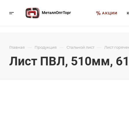
АКЦИИ
—
—
—
Главная
Продукция
Стальной лист
Лист горяче
Лист ПВЛ, 510мм, 61