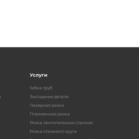
Услуги
Гибка труб
я
Закладные детали
Лазерная резка
Плазменная резка
Резка лентопильным станком
Резка стального круга