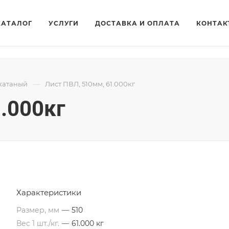
КАТАЛОГ
УСЛУГИ
ДОСТАВКА И ОПЛАТА
КОНТАК
—
катаный
Лист ПВЛ, 510мм, 61.000кг
.000кг
Характеристики
Размер, мм
—
510
Вес 1 шт./кг.
—
61.000 кг