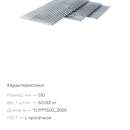
Характеристики
Размер, мм
—
510
Вес 1 шт./кг.
—
60.001 кг
Длина, м
—
*0.11*1*1500,,,3000
ГОСТ
—
с просечкой