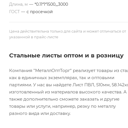
Длина, м
—
*0.11*1*1500,,,3000
ГОСТ
—
с просечкой
Цена действительна только для сайта и может отличаться от
указанной в прайс-листе
Стальные листы оптом и в розницу
Компания "МеталлОптТорг" реализует товары из ста
как в единичных экземплярах, так и оптовыми
партиями. У нас вы найдете Лист ПВЛ, 510мм, 58.142кг
изготовленный из материалов высокого качества. А
также дополнительно сможете заказать и другие
товары или услуги, например, резку по металлу
разного вида или доставку.