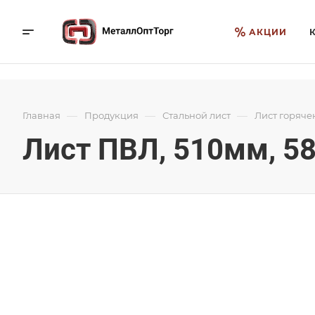
АКЦИИ
—
—
—
Главная
Продукция
Стальной лист
Лист горяче
Лист ПВЛ, 510мм, 58