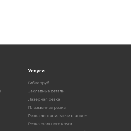
Услуги
Гибка труб
я
Закладные детали
Лазерная резка
Плазменная резка
Резка лентопильным станком
Резка стального круга