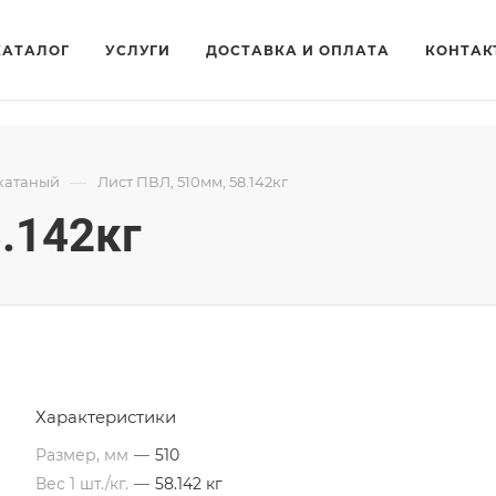
КАТАЛОГ
УСЛУГИ
ДОСТАВКА И ОПЛАТА
КОНТАК
—
катаный
Лист ПВЛ, 510мм, 58.142кг
.142кг
Характеристики
Размер, мм
—
510
Вес 1 шт./кг.
—
58.142 кг