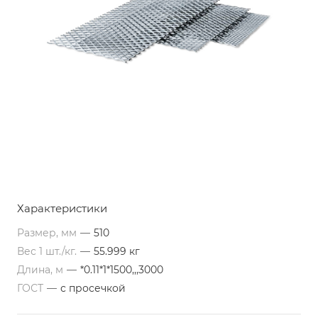
Характеристики
Размер, мм
—
510
Вес 1 шт./кг.
—
55.999 кг
Длина, м
—
*0.11*1*1500,,,3000
ГОСТ
—
с просечкой