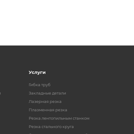
Услуги
Гибка труб
я
Закладные детали
Лазерная резка
Плазменная резка
Резка лентопильным станком
Резка стального круга