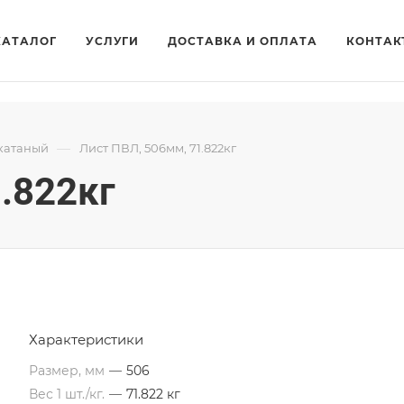
КАТАЛОГ
УСЛУГИ
ДОСТАВКА И ОПЛАТА
КОНТАК
—
катаный
Лист ПВЛ, 506мм, 71.822кг
.822кг
Характеристики
Размер, мм
—
506
Вес 1 шт./кг.
—
71.822 кг