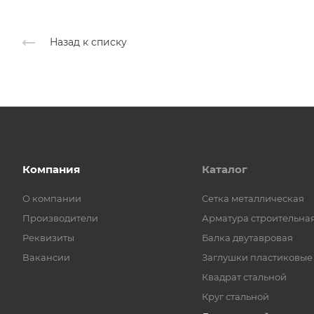
Назад к списку
Компания
Каталог
О компании
Cетка металлическая
Производители
Арматура строительна
Реквизиты
Балка двутавровая
Вакансии
Заглушки пластиковые
Квадрат стальной
Круг стальной