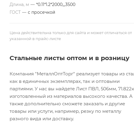
Длина, м
—
*0.11*1.2*2000,,,3500
ГОСТ
—
с просечкой
Цена действительна только для сайта и может отличаться от
указанной в прайс-листе
Стальные листы оптом и в розницу
Компания "МеталлОптТорг" реализует товары из ста
как в единичных экземплярах, так и оптовыми
партиями. У нас вы найдете Лист ПВЛ, 506мм, 71.822к
изготовленный из материалов высокого качества. А
также дополнительно сможете заказать и другие
товары или услуги, например, резку по металлу
разного вида или доставку.