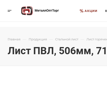
АКЦИИ
—
—
—
Главная
Продукция
Стальной лист
Лист горяче
Лист ПВЛ, 506мм, 71