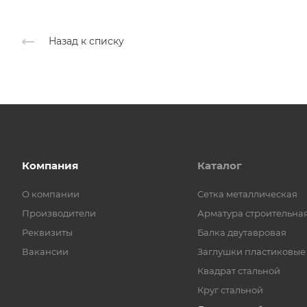
Назад к списку
Компания
Каталог
О компании
Cетка металлическая
Производители
Арматура строительна
Реквизиты
Балка двутавровая
Вакансии
Заглушки пластиковые
Квадрат стальной
Круг стальной