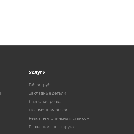
Услуги
Гибка труб
я
Закладные детали
Лазерная резка
Плазменная резка
Резка лентопильным станком
Резка стального круга