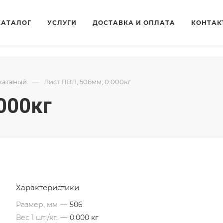
КАТАЛОГ
УСЛУГИ
ДОСТАВКА И ОПЛАТА
КОНТАК
—
катаный
Лист ПВЛ, 506мм, 0.000кг
000кг
Характеристики
Размер, мм
—
506
Вес 1 шт./кг.
—
0.000 кг