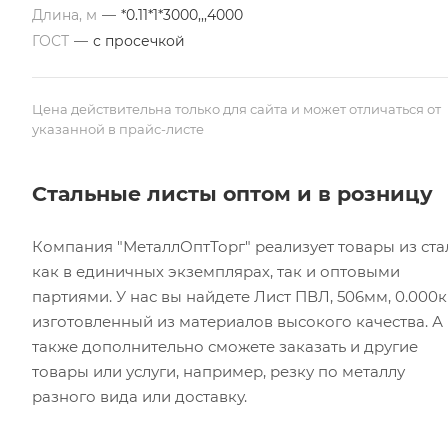
Длина, м
—
*0.11*1*3000,,,4000
ГОСТ
—
с просечкой
Цена действительна только для сайта и может отличаться от
указанной в прайс-листе
Стальные листы оптом и в розницу
Компания "МеталлОптТорг" реализует товары из ста
как в единичных экземплярах, так и оптовыми
партиями. У нас вы найдете Лист ПВЛ, 506мм, 0.000кг
изготовленный из материалов высокого качества. А
также дополнительно сможете заказать и другие
товары или услуги, например, резку по металлу
разного вида или доставку.