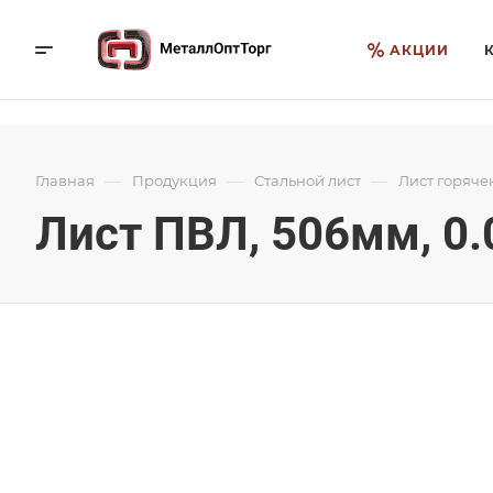
АКЦИИ
—
—
—
Главная
Продукция
Стальной лист
Лист горяче
Лист ПВЛ, 506мм, 0.