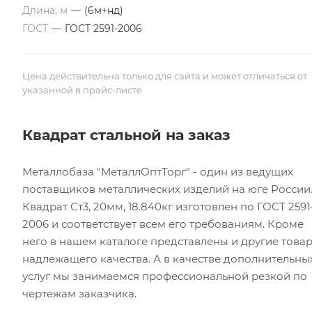
Длина, м
—
(6м+нд)
ГОСТ
—
ГОСТ 2591-2006
Цена действительна только для сайта и может отличаться от
указанной в прайс-листе
Квадрат стальной на заказ
Металлобаза "МеталлОптТорг" - один из ведущих
поставщиков металлических изделий на юге России
Квадрат Ст3, 20мм, 18.840кг изготовлен по ГОСТ 2591
2006 и соответствует всем его требованиям. Кроме
него в нашем каталоге представлены и другие това
надлежащего качества. А в качестве дополнительны
услуг мы занимаемся профессиональной резкой по
чертежам заказчика.