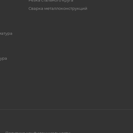
Резка стального круга
Сварка металлоконструкций
матура
ура