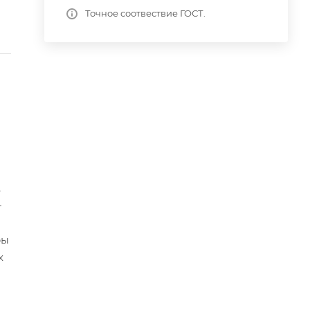
Точное соотвествие ГОСТ.
.
-
ры
х