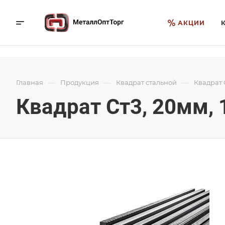
АКЦИИ
—
—
—
Главная
Продукция
Квадрат стальной
Квадрат С
Квадрат Ст3, 20мм, 