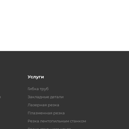
Услуги
Гибка труб
я
Закладные детали
Лазерная резка
Плазменная резка
Резка лентопильным станком