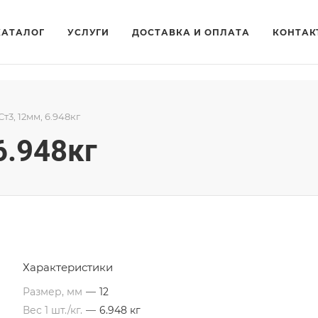
КАТАЛОГ
УСЛУГИ
ДОСТАВКА И ОПЛАТА
КОНТАК
т3, 12мм, 6.948кг
6.948кг
Характеристики
Размер, мм
—
12
Вес 1 шт./кг.
—
6.948 кг