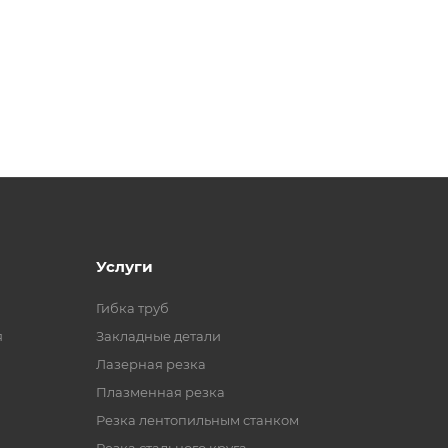
Услуги
Гибка труб
я
Закладные детали
Лазерная резка
Плазменная резка
Резка лентопильным станком