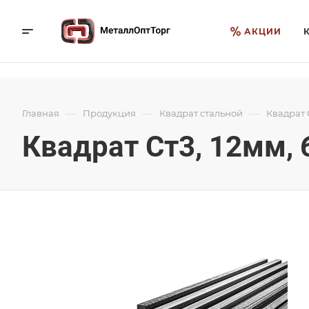
АКЦИИ
—
—
—
Главная
Продукция
Квадрат стальной
Квадрат С
Квадрат Ст3, 12мм, 