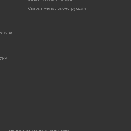
Резка стального круга
Сварка металлоконструкций
матура
ура