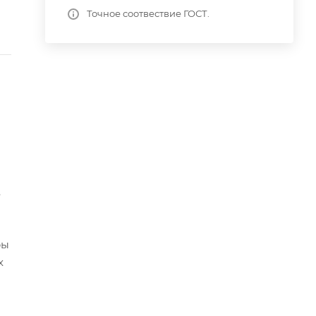
Точное соотвествие ГОСТ.
.
ры
х