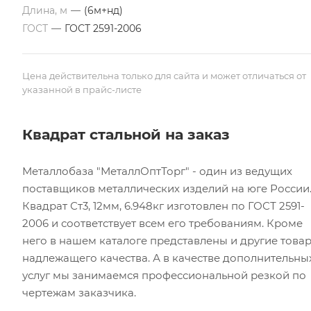
Длина, м
—
(6м+нд)
ГОСТ
—
ГОСТ 2591-2006
Цена действительна только для сайта и может отличаться от
указанной в прайс-листе
Квадрат стальной на заказ
Металлобаза "МеталлОптТорг" - один из ведущих
поставщиков металлических изделий на юге России
Квадрат Ст3, 12мм, 6.948кг изготовлен по ГОСТ 2591-
2006 и соответствует всем его требованиям. Кроме
него в нашем каталоге представлены и другие това
надлежащего качества. А в качестве дополнительны
услуг мы занимаемся профессиональной резкой по
чертежам заказчика.